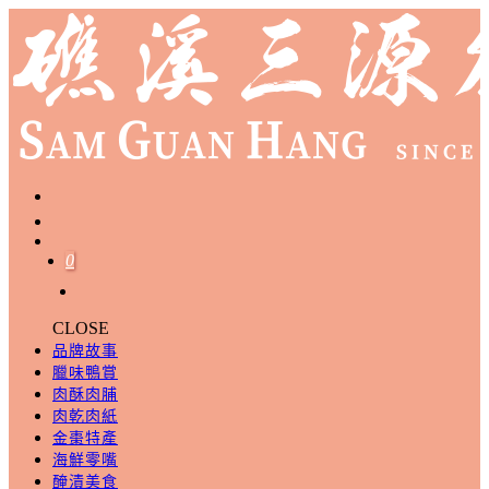
0
CLOSE
品牌故事
臘味鴨賞
肉酥肉脯
肉乾肉紙
金棗特產
海鮮零嘴
醃漬美食