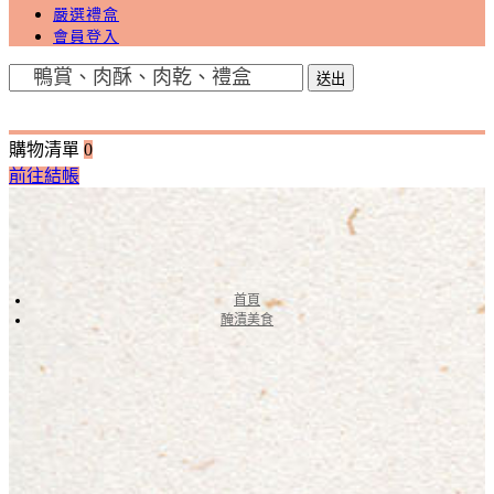
嚴選禮盒
會員登入
送出
購物清單
0
前往結帳
首頁
醃漬美食